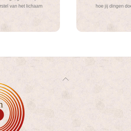
rstel van het lichaam
hoe jij dingen do
Back
To
Top