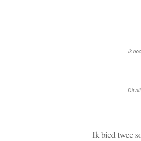
Ik no
Dit a
Ik bied twee s