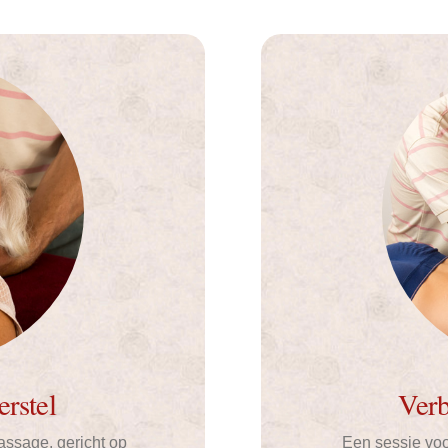
erstel
Verb
assage, gericht op
Een sessie voo