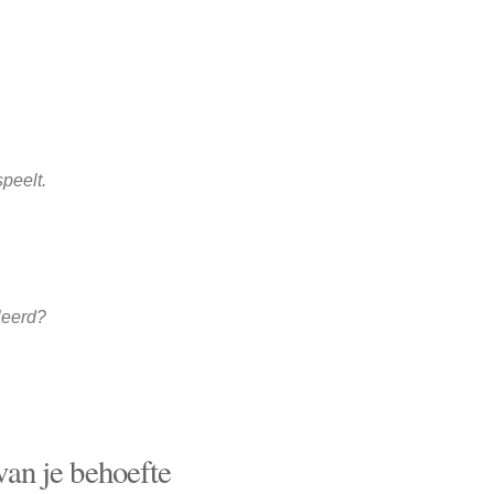
peelt.
leerd?
van je behoefte